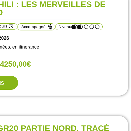
HILI : LES MERVEILLES DE
O
ours
Accompagné
Niveau
/2026
es, en itinérance
4250,00€
us
GR20 PARTIE NORD, TRACÉ