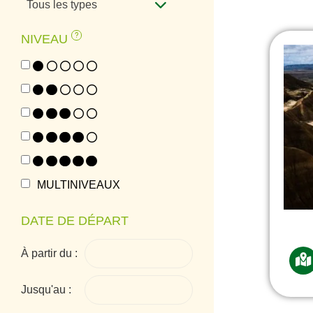
Tous les types
NIVEAU
1
2
3
4
5
MULTINIVEAUX
DATE DE DÉPART
À partir du :
Jusqu'au :