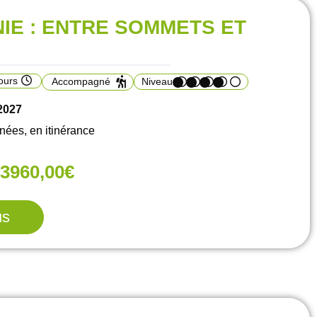
IE : ENTRE SOMMETS ET
ours
Accompagné
Niveau
/2027
es, en itinérance
3960,00€
us