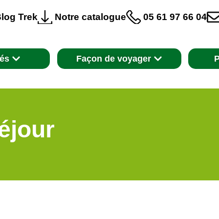
log Trek
Notre catalogue
05 61 97 66 04
tés
Façon de voyager
P
éjour