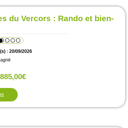
es du Vercors : Rando et bien-
(s) : 20/09/2026
pagné
885,00€
us