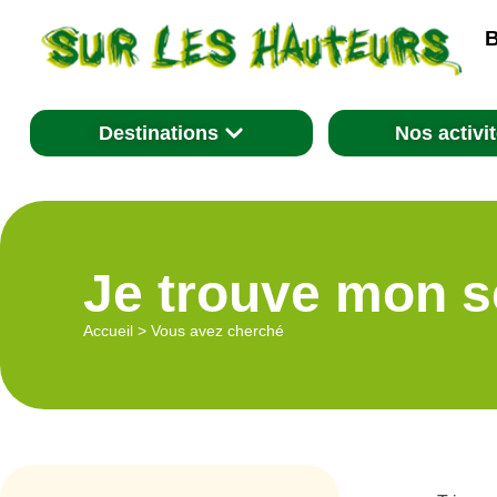
B
Destinations
Nos activi
Je trouve mon s
Accueil
>
Vous avez cherché