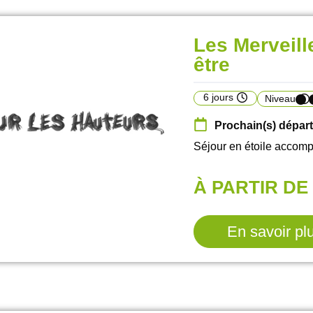
Les Merveill
être
6 jours
Niveau
Prochain(s) départ
Séjour en étoile accom
À PARTIR DE 
En savoir pl