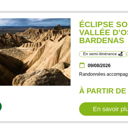
ÉCLIPSE SO
VALLÉE D’O
BARDENAS
En semi-itinérance
09/08/2026
Randonnées accompagné
À PARTIR DE 
En savoir pl