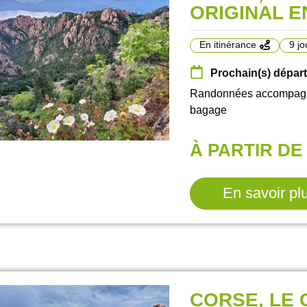
ORIGINAL E
En itinérance
9 jo
Prochain(s) départ(
Randonnées accompagnées
bagage
À PARTIR DE 
En savoir pl
CORSE, LE 